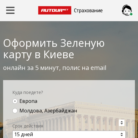
Чат
Страхование
ОСАГО
Viber
Оформить Зеленую
КАСКО
Messenger
карту в Киеве
Зеленая
Telegram
онлайн за 5 минут, полис на email
карта
Travel
Куда поедете?
Оружие
Европа
Молдова, Азербайджан
Срок действия