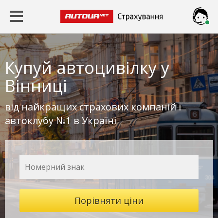
Чат
Страхування
Автоцивілка
Viber
Купуй
автоцивілку у
КАСКО
Messenger
Вінниці
Зелена
Telegram
від найкращих страхових компаній і
карта
автоклубу №1 в Україні
Travel
Зброя
Новини