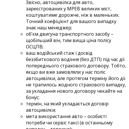
Звісно, автоцивілка для авто,
зареєстрованих у МРЕВ великих міст,
коштуватиме дорожче, ніж в маленьких.
Точний коефіцієнт для вашого випадку
знає наш менеджер;
об'єм двигуна транспортного засобу –
щобільший він, тим вища ціна полісу
ОСЦПВ;
ваш водійський стаж і досвід
беззбиткового водіння (без ДТП) під час дії
попереднього страхового договору. Тобто,
якщо ви вже замовляли у нас поліс
автоцивілки, але протягом терміну його дії
не трапилось жодного страхового випадку,
за укладання нового договору чекайте на
бонус;
термін, на який укладається договір
автоцивілки;
мета використання авто – особисті
потреби чи сервіс таксі (в останньому
випадку – дорожче);